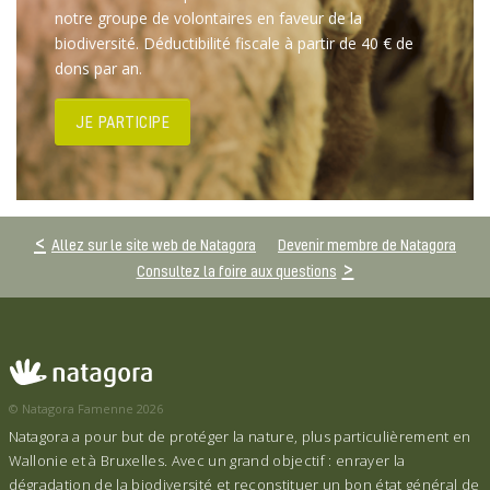
notre groupe de volontaires en faveur de la
biodiversité. Déductibilité fiscale à partir de 40 € de
dons par an.
JE PARTICIPE
Allez sur le site web de Natagora
Devenir membre de Natagora
Consultez la foire aux questions
© Natagora Famenne 2026
Natagora a pour but de protéger la nature, plus particulièrement en
Wallonie et à Bruxelles. Avec un grand objectif : enrayer la
dégradation de la biodiversité et reconstituer un bon état général de