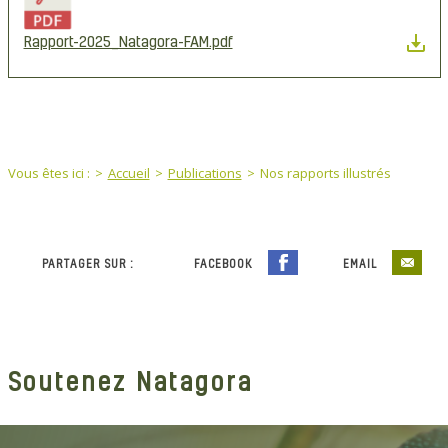
Rapport-2025_Natagora-FAM.pdf
You are here:
Vous êtes ici :
Accueil
Publications
Nos rapports illustrés
PARTAGER SUR :
FACEBOOK
EMAIL
Soutenez Natagora