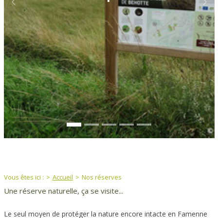
Previous
Next
You are here:
Vous êtes ici :
Accueil
Nos réserves
Une réserve naturelle, ça se visite...
Le seul moyen de protéger la nature encore intacte en Famenne